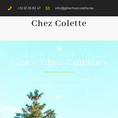
+32 61 28 82 47
info@gitechezcolette.be
Chez Colette
BIENVENUE AU
Gîte « Chez Colette »
Un séjour champêtre au cœur d’un
village ardennais